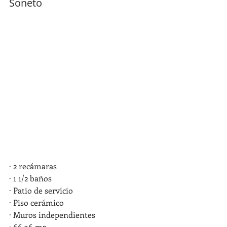
Soneto
· 2 recámaras
· 1 1/2 baños
· Patio de servicio
· Piso cerámico
· Muros independientes
· 66.36 m2