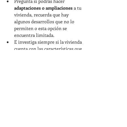
Pregunta si podrás hacer 
adaptaciones o ampliaciones
 a tu 
vivienda, recuerda que hay 
algunos desarrollos que no lo 
permiten o esta opción se 
encuentra limitada.
E investiga siempre si la vivienda 
cuenta con las características que 
debe cumplir para con la 
institución financiera que te 
otorgará el crédito.
Requisitos de la vivienda para ser 
adquirida por medio de Infonavit. 
Si tienes dudas, acércate a nosotros, te 
asesoramos sin compromiso.
Morelia
Zamora